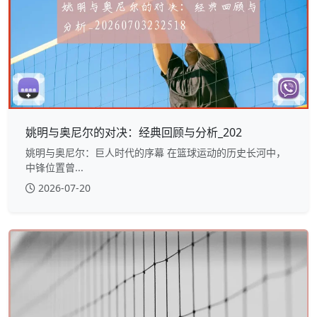
姚明与奥尼尔的对决：经典回顾与分析_202
姚明与奥尼尔：巨人时代的序幕 在篮球运动的历史长河中，
中锋位置曾...
2026-07-20