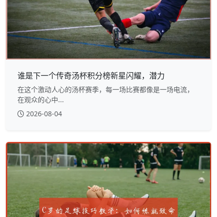
谁是下一个传奇汤杯积分榜新星闪耀，潜力
在这个激动人心的汤杯赛季，每一场比赛都像是一场电流，
在观众的心中...
2026-08-04