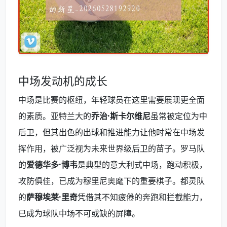
中场发动机的成长
中场是比赛的枢纽，年轻球员在这里需要展现更全面
的素质。亚特兰大的
乔治·斯卡尔维尼
虽常被定位为中
后卫，但其出色的出球和推进能力让他时常在中场发
挥作用，被广泛视为未来世界级后卫的苗子。罗马队
的
爱德华多·博韦
是典型的意大利式中场，跑动积极，
攻防俱佳，已成为穆里尼奥麾下的重要棋子。都灵队
的
萨穆埃莱·里奇
凭借其不知疲倦的奔跑和拦截能力，
已成为球队中场不可或缺的屏障。