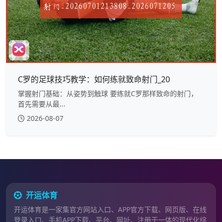
C罗的足球技巧教学：如何练就致命射门_20
掌握射门基础：从姿势到触球 要练就C罗那样致命的射门，
首先需要从最...
2026-08-07
开运体育
开运体育是一家集官方网站入口、APP官方下载、网页版、在线
登录入口、手机APP下载、平台、网址、注册于一体的现代化综