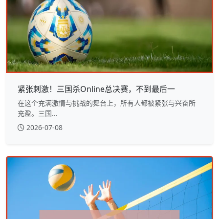
紧张刺激！三国杀Online总决赛，不到最后一
在这个充满激情与挑战的舞台上，所有人都被紧张与兴奋所
充盈。三国...
2026-07-08