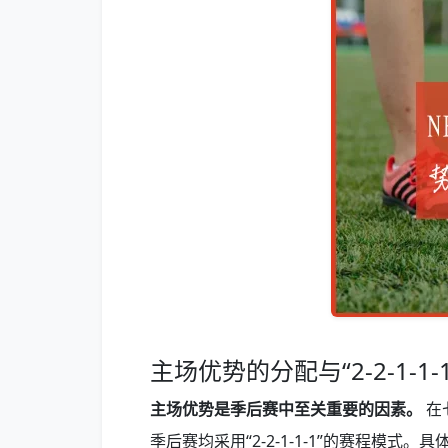
主场优势的分配与“2-2-1-1-
主场优势是季后赛中至关重要的因素。
在
季后赛均采用“2-2-1-1-1”的赛程