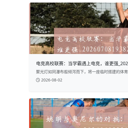
电竞高校联赛：当学霸遇上电竞，谁更强_202
聚光灯如同瀑布般倾泻而下，将一座临时搭建的体育馆
2026-08-02