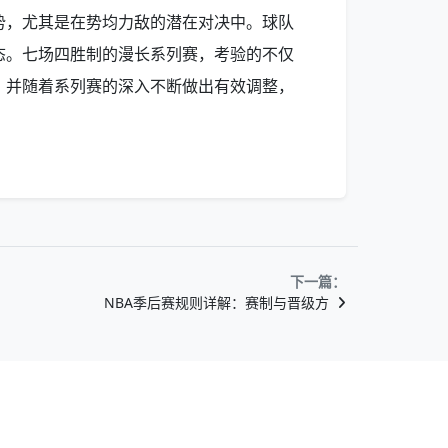
势，尤其是在势均力敌的潜在对决中。球队
态。七场四胜制的漫长系列赛，考验的不仅
，并随着系列赛的深入不断做出有效调整，
下一篇：
NBA季后赛规则详解：赛制与晋级方