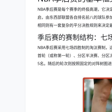
NBA季后赛是每个赛季的终极高潮，它决
启，由东西部联盟各自排名前八的球队参
相同则有一套复杂的平分决胜规则来决定
季后赛的赛制结构：七
NBA季后赛采用七场四胜制的淘汰赛制
首轮（或称第一轮）、分区半决赛、分区决
5名。随后的轮次则按照固定的对阵树图进行