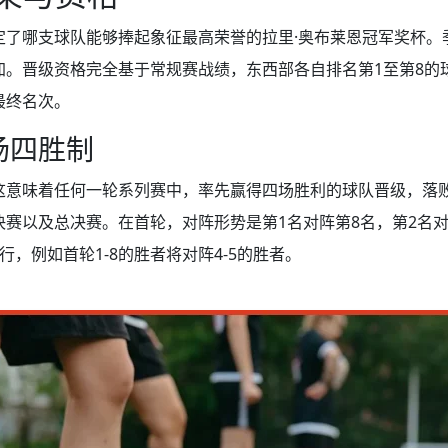
定了哪支球队能够捧起象征最高荣誉的拉里·奥布莱恩冠军奖杯
加。晋级资格完全基于常规赛战绩，东西部各自排名第1至第8的
最终名次。
场四胜制
，这意味着任何一轮系列赛中，率先赢得四场胜利的球队晋级，落
赛以及总决赛。在首轮，对阵形势是第1名对阵第8名，第2名对
，例如首轮1-8的胜者将对阵4-5的胜者。