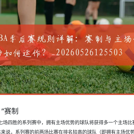
1”赛制
七场四胜的系列赛中，拥有主场优势的球队将获得多一个主场比赛的
模式。具体来说，系列赛的前两场比赛在排名较高的球队（即拥有主场