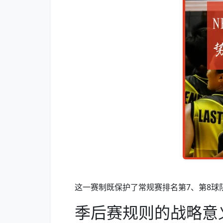
这一赛制既保护了常规赛排名第7、第8球
季后赛规则的战略意