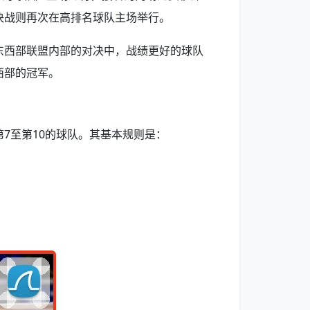
决战则再次在高排名球队主场举行。
东西部联盟内部的对决中，战绩更好的球队
西部的冠军。
7至第10的球队。其基本规则是：
。