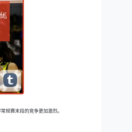
得常规赛末段的竞争更加激烈。