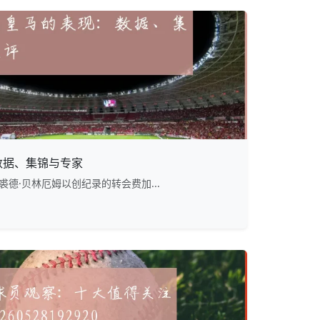
数据、集锦与专家
德·贝林厄姆以创纪录的转会费加...