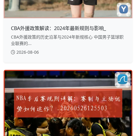
CBA外援政策解读：2024年最新规则与影响_
CBA外援政策的历史沿革与2024年新规核心 中国男子篮球职
业联赛的...
2026-08-06