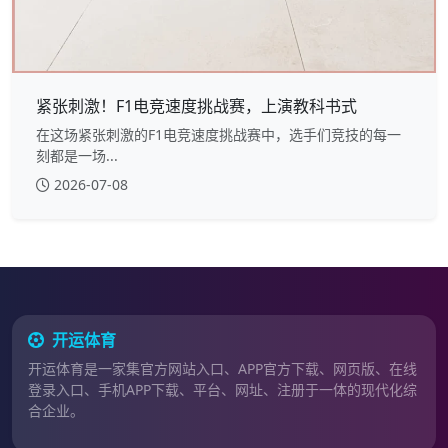
紧张刺激！F1电竞速度挑战赛，上演教科书式
在这场紧张刺激的F1电竞速度挑战赛中，选手们竞技的每一
刻都是一场...
2026-07-08
开运体育
开运体育是一家集官方网站入口、APP官方下载、网页版、在线
登录入口、手机APP下载、平台、网址、注册于一体的现代化综
合企业。