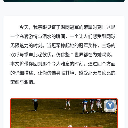
今天，我亲眼见证了温网冠军的荣耀时刻！这是
一个充满激情与泪水的瞬间，一个让人们感受到网球
无限魅力的时刻。当冠军捧起她的冠军奖杯，全场的
欢呼与掌声此起彼伏，仿佛整个世界都在为她喝彩。
本文将带你回到那个令人难忘的时刻，通过四个方面
的详细描述，让你仿佛身临其境，感受那无与伦比的
荣耀与激情。