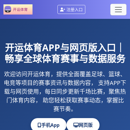
注册入口
开运体育
APP与网页版入口｜
畅享全球体育赛事与数据服务
欢迎访问
开运体育
，提供全面覆盖足球、篮球、
电竞等项目的赛事资讯与数据内容， 支持
APP下
载
与
网页使用
，每日同步更新千场比赛，聚焦热
门体育内容， 助您轻松获取赛事动态，掌握比
赛节奏。
手机App
网页版